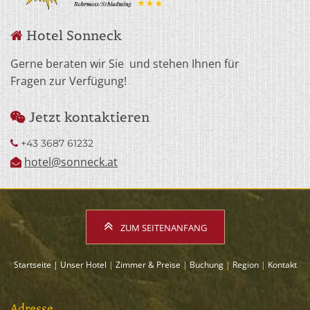
Hotel Sonneck

Gerne beraten wir Sie und stehen Ihnen für
Fragen zur Verfügung!
Jetzt kontaktieren

+43 3687 61232

hotel@sonneck.at

ZUM SEITENANFANG
Startseite
|
Unser Hotel
|
Zimmer & Preise
|
Buchung
|
Region
|
Kontakt
Adresse