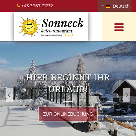
+43 3687 61232
Deutsch

HIER BEGINNT IHR
URLAUB!
ZUR ONLINEBUCHUNG